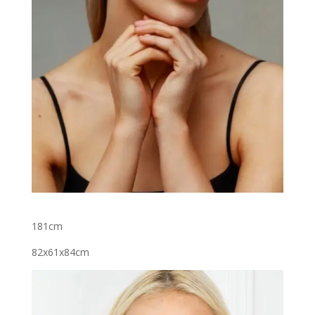
181cm
82x61x84cm