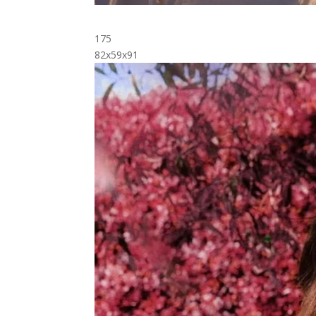
175
82x59x91