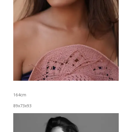
164cm
89x73x93